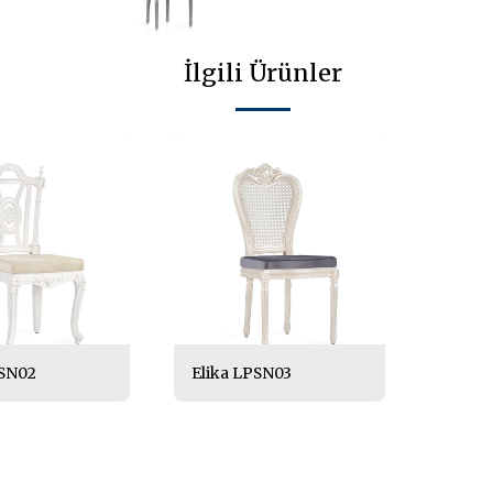
İlgili Ürünler
SN02
Elika LPSN03