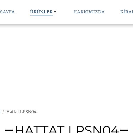
 SAYFA
ÜRÜNLER
HAKKIMIZDA
KİR
k
Hattat LPSN04
HATTAT LPSN04