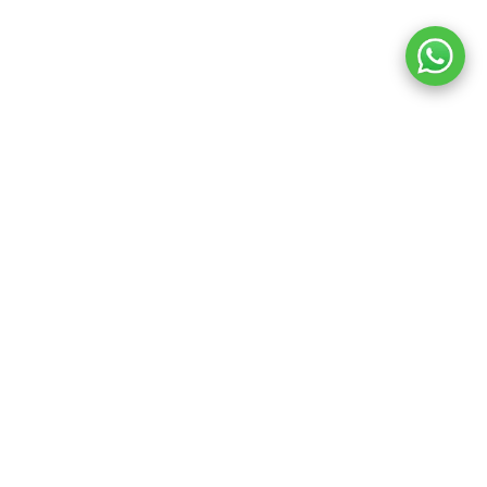
ANA SAYFA
ÜRÜNLER
DAHA FAZLA
avrasyawedding
Telif Hakkı © 2026 Tüm hakları saklıdır