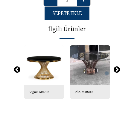
SEPETE EKLE
İlgili Ürünler
Boğum MMS01
PİPE MMS001
Umbrell
MS02