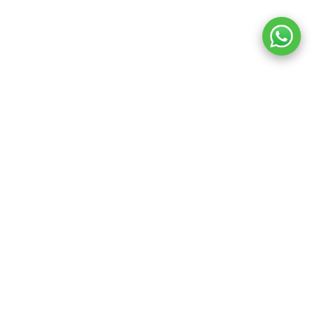
ANA SAYFA
ÜRÜNLER
DAHA FAZLA
avrasyawedding
Telif Hakkı © 2026 Tüm hakları saklıdır