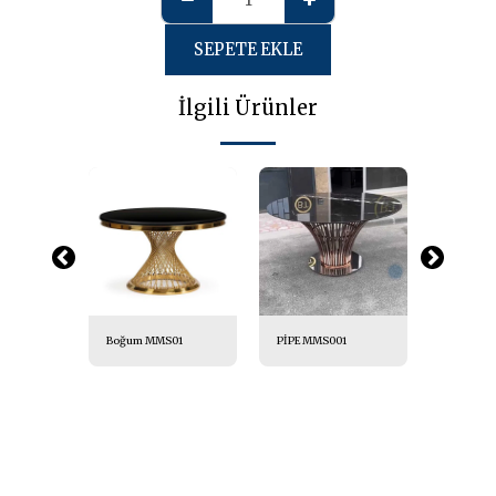
SEPETE EKLE
İlgili Ürünler
Boğum MMS01
PİPE MMS001
Umbrell
MS02